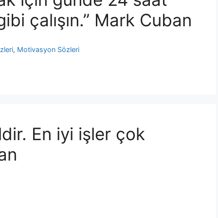
 gibi çalışın.” Mark Cuban
leri
,
Motivasyon Sözleri
ldir. En iyi işler çok
ban