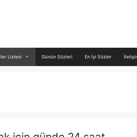
iler Listesi
Günün Sözleri
En İyi Sözler
İletiş
ak için günde 24 saat