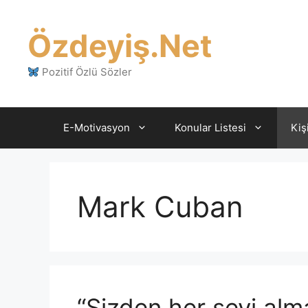
İçeriğe
atla
Özdeyiş.Net
Pozitif Özlü Sözler
E-Motivasyon
Konular Listesi
Kiş
Mark Cuban
“Sizden her şeyi alm