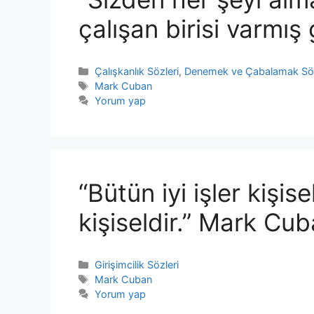
çalışan birisi varmış
Kategoriler
Çalışkanlık Sözleri
,
Denemek ve Çabalamak Söz
Etiketler
Mark Cuban
Yorum yap
“Bütün iyi işler kişise
kişiseldir.” Mark Cu
Kategoriler
Girişimcilik Sözleri
Etiketler
Mark Cuban
Yorum yap