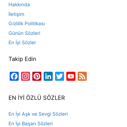
o
m
n
b
Hakkında
o
e
İletişim
k
Gizlilik Politikası
Günün Sözleri
En İyi Sözler
Takip Edin
Facebook
Instagram
Pinterest
LinkedIn
Twitter
YouTube
Feed
Channel
EN İYİ ÖZLÜ SÖZLER
En İyi Aşk ve Sevgi Sözleri
En İyi Başarı Sözleri