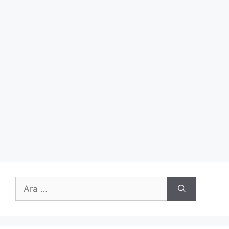
için
ara