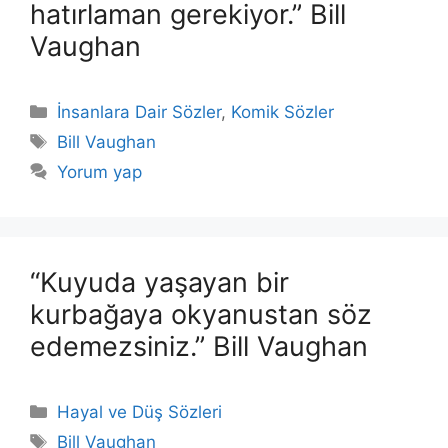
hatırlaman gerekiyor.” Bill
Vaughan
Kategoriler
İnsanlara Dair Sözler
,
Komik Sözler
Etiketler
Bill Vaughan
Yorum yap
“Kuyuda yaşayan bir
kurbağaya okyanustan söz
edemezsiniz.” Bill Vaughan
Kategoriler
Hayal ve Düş Sözleri
Etiketler
Bill Vaughan