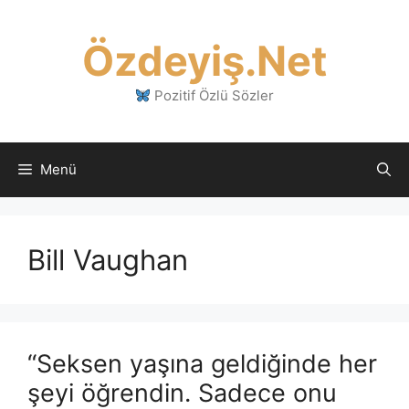
İçeriğe
atla
Özdeyiş.Net
Pozitif Özlü Sözler
Menü
Bill Vaughan
“Seksen yaşına geldiğinde her
şeyi öğrendin. Sadece onu