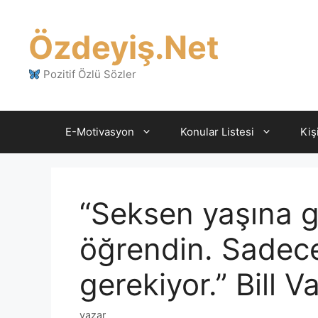
İçeriğe
atla
Özdeyiş.Net
Pozitif Özlü Sözler
E-Motivasyon
Konular Listesi
Kiş
“Seksen yaşına g
öğrendin. Sadec
gerekiyor.” Bill 
yazar