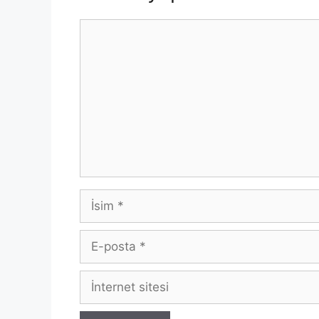
Yorum
İsim
E-
posta
İnternet
sitesi