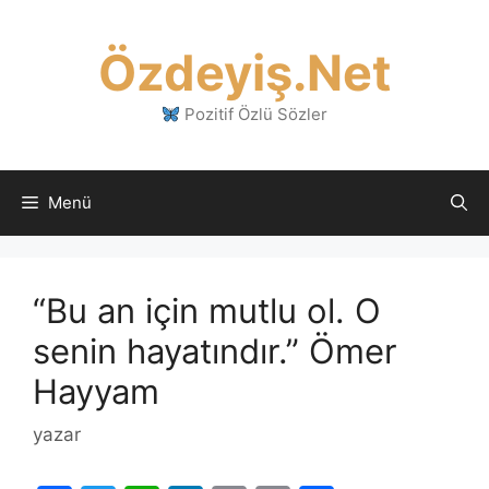
İçeriğe
atla
Özdeyiş.Net
Pozitif Özlü Sözler
Menü
“Bu an için mutlu ol. O
senin hayatındır.” Ömer
Hayyam
yazar