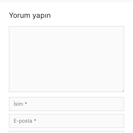
Yorum yapın
Yorum
İsim
E-
posta