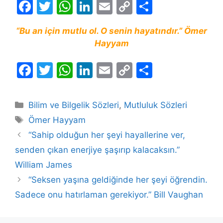
F
T
W
Li
E
C
S
a
w
h
n
m
o
h
“Bu an için mutlu ol. O senin hayatındır.” Ömer
c
itt
at
k
ai
p
ar
Hayyam
e
er
s
e
l
y
e
b
A
dI
Li
F
T
W
Li
E
C
S
o
p
n
n
a
w
h
n
m
o
h
o
p
k
c
itt
at
k
ai
p
ar
Kategoriler
Bilim ve Bilgelik Sözleri
,
Mutluluk Sözleri
k
e
er
s
e
l
y
e
Etiketler
Ömer Hayyam
b
A
dI
Li
“Sahip olduğun her şeyi hayallerine ver,
o
p
n
n
senden çıkan enerjiye şaşırıp kalacaksın.”
o
p
k
William James
k
“Seksen yaşına geldiğinde her şeyi öğrendin.
Sadece onu hatırlaman gerekiyor.” Bill Vaughan