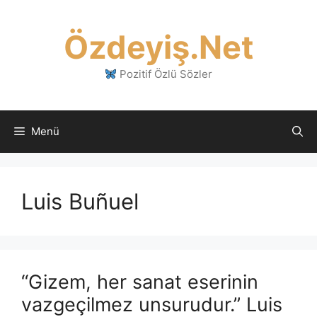
İçeriğe
atla
Özdeyiş.Net
Pozitif Özlü Sözler
Menü
Luis Buñuel
“Gizem, her sanat eserinin
vazgeçilmez unsurudur.” Luis