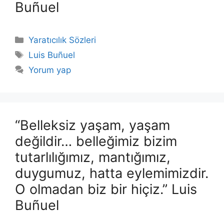
Buñuel
Kategoriler
Yaratıcılık Sözleri
Etiketler
Luis Buñuel
Yorum yap
“Belleksiz yaşam, yaşam
değildir… belleğimiz bizim
tutarlılığımız, mantığımız,
duygumuz, hatta eylemimizdir.
O olmadan biz bir hiçiz.” Luis
Buñuel