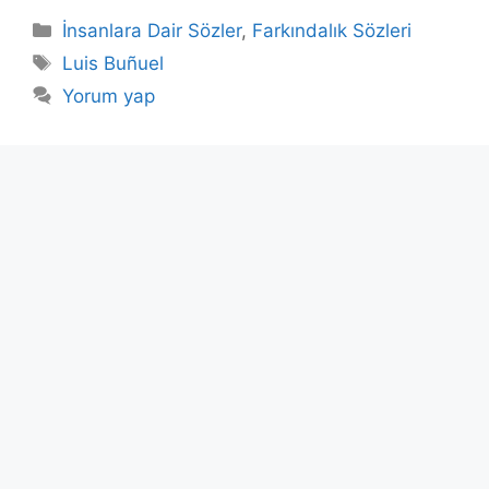
Kategoriler
İnsanlara Dair Sözler
,
Farkındalık Sözleri
Etiketler
Luis Buñuel
Yorum yap