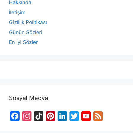
Hakkında
İletişim
Gizlilik Politikası
Günün Sözleri
En İyi Sözler
Sosyal Medya
F
In
Ti
Pi
Li
T
Y
F
a
st
k
nt
n
w
o
e