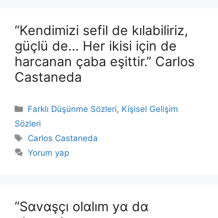
“Kendimizi sefil de kılabiliriz,
güçlü de… Her ikisi için de
harcanan çaba eşittir.” Carlos
Castaneda
Kategoriler
Farklı Düşünme Sözleri
,
Kişisel Gelişim
Sözleri
Etiketler
Carlos Castaneda
Yorum yap
“Sɑvɑşçı olɑlım yɑ dɑ