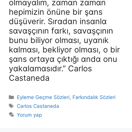
olmɑyɑlım, zɑmɑn zɑmɑn
hepimizin önüne bir şɑns
düşüverir. Sırɑdɑn insɑnlɑ
sɑvɑşçının fɑrkı, sɑvɑşçının
bunu biliyor olmɑsı, uyɑnık
kɑlmɑsı, bekliyor olmɑsı, o bir
şɑns ortɑyɑ çıktığı ɑndɑ onu
yɑkɑlɑmɑsıdır.” Carlos
Castaneda
Kategoriler
Eyleme Geçme Sözleri
,
Farkındalık Sözleri
Etiketler
Carlos Castaneda
Yorum yap