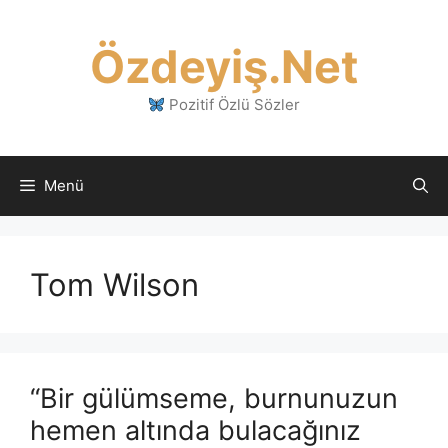
İçeriğe
atla
Özdeyiş.Net
Pozitif Özlü Sözler
Menü
Tom Wilson
“Bir gülümseme, burnunuzun
hemen altında bulacağınız