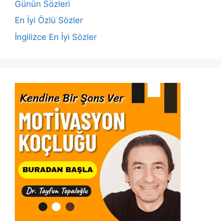
o
p
k
Günün Sözleri
k
En İyi Özlü Sözler
İngilizce En İyi Sözler