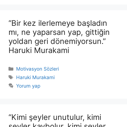
“Bir kez ilerlemeye başladın
mı, ne yaparsan yap, gittiğin
yoldan geri dönemiyorsun.”
Haruki Murakami
Kategoriler
Motivasyon Sözleri
Etiketler
Haruki Murakami
Yorum yap
“Kimi şeyler unutulur, kimi
şeyler kaybolur, kimi şeyler