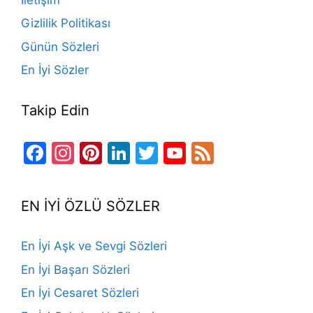
k
Gizlilik Politikası
Günün Sözleri
En İyi Sözler
Takip Edin
Facebook
Instagram
Pinterest
LinkedIn
Twitter
YouTube
Feed
Channel
EN İYİ ÖZLÜ SÖZLER
En İyi Aşk ve Sevgi Sözleri
En İyi Başarı Sözleri
En İyi Cesaret Sözleri