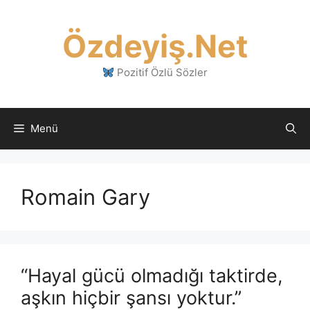
İçeriğe
atla
Özdeyiş.Net
Pozitif Özlü Sözler
Menü
Romain Gary
“Hayal gücü olmadığı taktirde,
aşkın hiçbir şansı yoktur.”