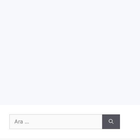
için
ara