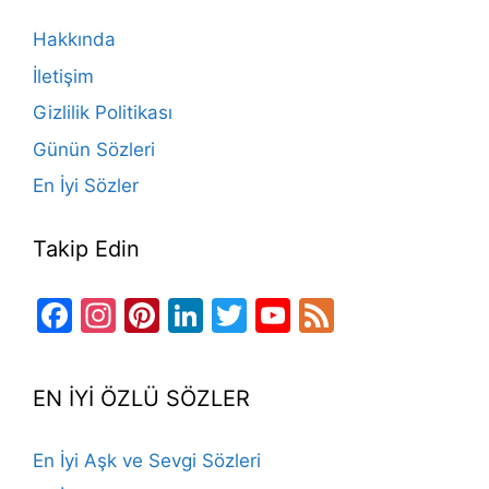
o
m
n
b
Hakkında
o
e
İletişim
k
Gizlilik Politikası
Günün Sözleri
En İyi Sözler
Takip Edin
Facebook
Instagram
Pinterest
LinkedIn
Twitter
YouTube
Feed
Channel
EN İYİ ÖZLÜ SÖZLER
En İyi Aşk ve Sevgi Sözleri