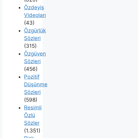
Özdeyiş
Videoları
(43)
Özgürlük
Sözleri
(315)
Özgüven
Sözleri
(456)
Pozitif
Düşünme
Sözleri
(598)
Resimli
Özlü
Sözler
(1.351)