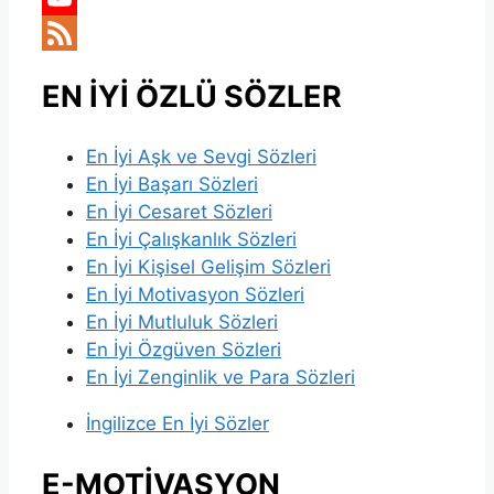
YouTube
Channel
Feed
EN İYİ ÖZLÜ SÖZLER
En İyi Aşk ve Sevgi Sözleri
En İyi Başarı Sözleri
En İyi Cesaret Sözleri
En İyi Çalışkanlık Sözleri
En İyi Kişisel Gelişim Sözleri
En İyi Motivasyon Sözleri
En İyi Mutluluk Sözleri
En İyi Özgüven Sözleri
En İyi Zenginlik ve Para Sözleri
İngilizce En İyi Sözler
E-MOTİVASYON