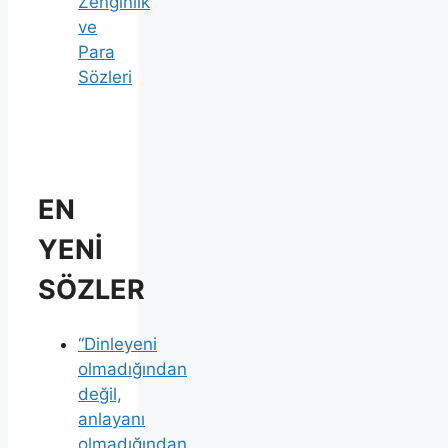
Zenginlik
ve
Para
Sözleri
EN
YENİ
SÖZLER
“Dinleyeni
olmadığından
değil,
anlayanı
olmadığından