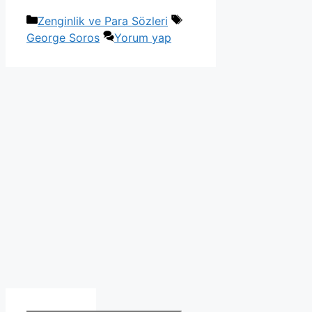
Kategoriler
Etiketler
Zenginlik ve Para Sözleri
George Soros
Yorum yap