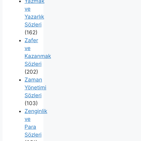
Yazmak
ve
Yazarlık
Sözleri
(162)
Zafer
ve
Kazanmak
Sözleri
(202)
Zaman
Yönetimi
Sözleri
(103)
Zenginlik
ve
Para
Sözleri