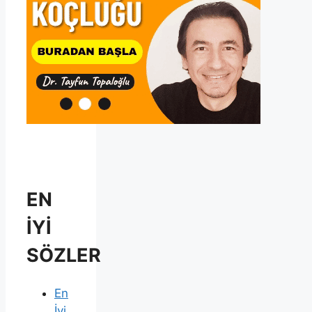
EN
İYİ
SÖZLER
En
İyi