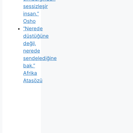
sessizleşir
insan.”
Osho
“Nerede
düştüğüne
değil,
nerede
sendelediğine
bak.”
Afrika
Atasözü