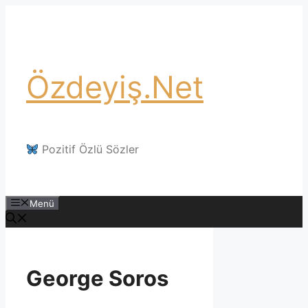
İçeriğe
atla
Özdeyiş.Net
Pozitif Özlü Sözler
Menü
George Soros