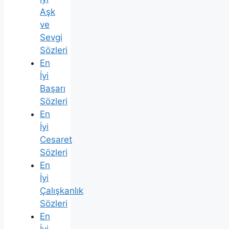
Aşk
ve
Sevgi
Sözleri
En
İyi
Başarı
Sözleri
En
İyi
Cesaret
Sözleri
En
İyi
Çalışkanlık
Sözleri
En