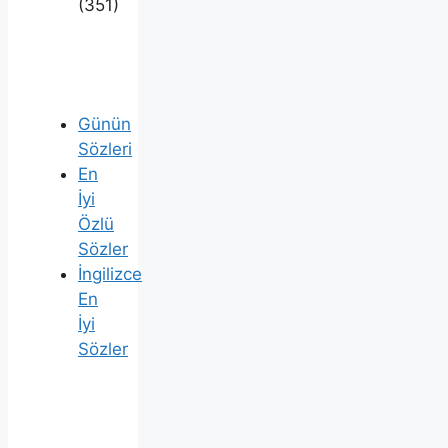
(351)
Günün
Sözleri
En
İyi
Özlü
Sözler
İngilizce
En
İyi
Sözler