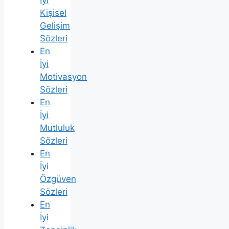
İyi
Kişisel
Gelişim
Sözleri
En
İyi
Motivasyon
Sözleri
En
İyi
Mutluluk
Sözleri
En
İyi
Özgüven
Sözleri
En
İyi