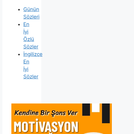
Günün
Sözleri
En
İyi
Özlü
Sözler
İngilizce
En
İyi
Sözler