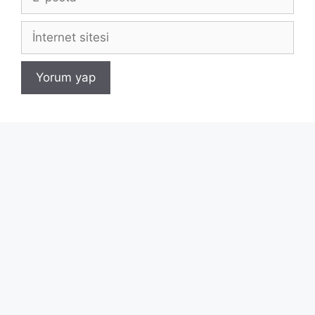
posta
İnternet
sitesi