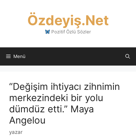
İçeriğe
atla
Özdeyiş.Net
Pozitif Özlü Sözler
Menü
“Değişim ihtiyacı zihnimin
merkezindeki bir yolu
dümdüz etti.” Maya
Angelou
yazar