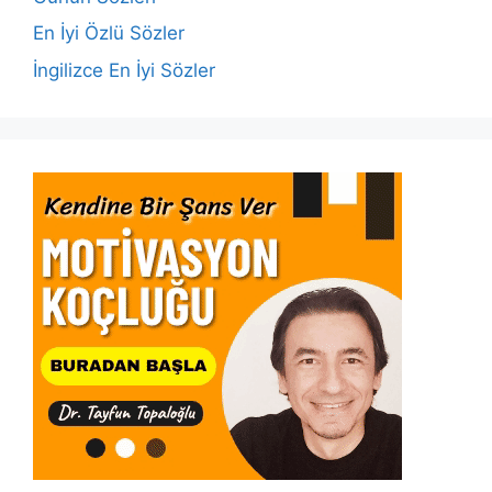
k
En İyi Özlü Sözler
İngilizce En İyi Sözler