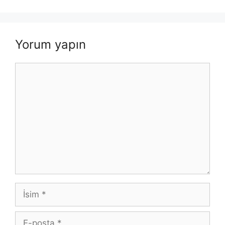
Yorum yapın
Yorum
İsim
E-