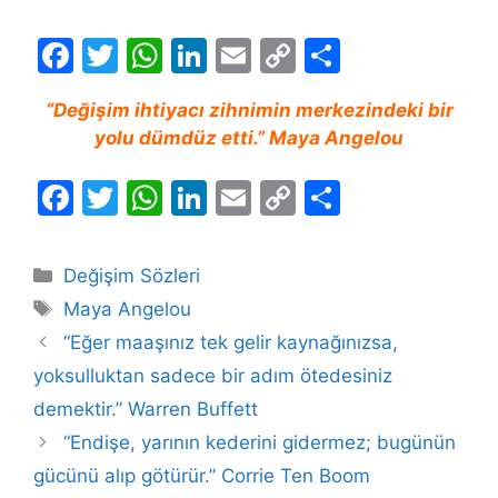
F
T
W
Li
E
C
S
a
w
h
n
m
o
h
“Değişim ihtiyacı zihnimin merkezindeki bir
c
itt
at
k
ai
p
ar
yolu dümdüz etti.” Maya Angelou
e
er
s
e
l
y
e
b
A
dI
Li
F
T
W
Li
E
C
S
o
p
n
n
a
w
h
n
m
o
h
o
p
k
c
itt
at
k
ai
p
ar
Kategoriler
Değişim Sözleri
k
e
er
s
e
l
y
e
Etiketler
Maya Angelou
b
A
dI
Li
“Eğer maaşınız tek gelir kaynağınızsa,
o
p
n
n
yoksulluktan sadece bir adım ötedesiniz
o
p
k
demektir.” Warren Buffett
k
“Endişe, yarının kederini gidermez; bugünün
gücünü alıp götürür.” Corrie Ten Boom