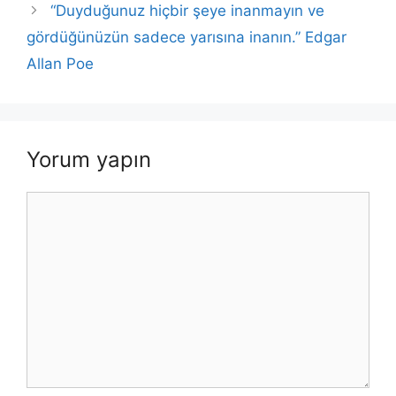
k
“Duyduğunuz hiçbir şeye inanmayın ve
gördüğünüzün sadece yarısına inanın.” Edgar
Allan Poe
Yorum yapın
Yorum