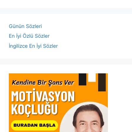
b
A
dI
Li
o
p
n
n
o
p
k
Günün Sözleri
k
En İyi Özlü Sözler
İngilizce En İyi Sözler