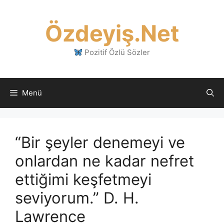
İçeriğe
atla
Özdeyiş.Net
Pozitif Özlü Sözler
Menü
“Bir şeyler denemeyi ve
onlardan ne kadar nefret
ettiğimi keşfetmeyi
seviyorum.” D. H.
Lawrence