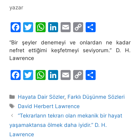
yazar
F
T
W
Li
E
C
S
a
w
h
n
m
o
h
“Bir şeyler denemeyi ve onlardan ne kadar
c
itt
at
k
ai
p
ar
nefret ettiğimi keşfetmeyi seviyorum.” D. H.
e
er
s
e
l
y
e
Lawrence
b
A
dI
Li
F
T
W
Li
E
C
S
o
p
n
n
a
w
h
n
m
o
h
o
p
k
c
itt
at
k
ai
p
ar
k
Kategoriler
Hayata Dair Sözler
,
Farklı Düşünme Sözleri
e
er
s
e
l
y
e
Etiketler
David Herbert Lawrence
b
A
dI
Li
“Tekrarların tekrarı olan mekanik bir hayat
o
p
n
n
yaşamaktansa ölmek daha iyidir.” D. H.
o
p
k
Lawrence