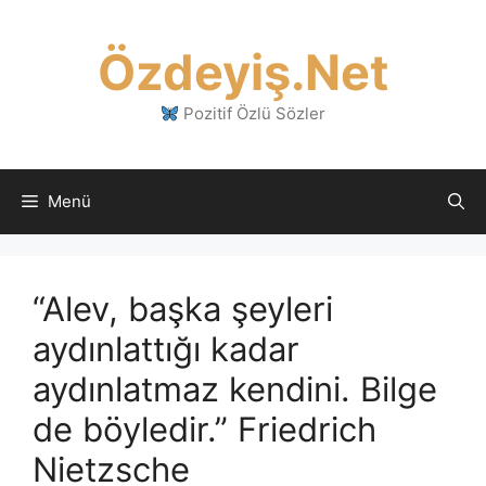
İçeriğe
atla
Özdeyiş.Net
Pozitif Özlü Sözler
Menü
“Alev, başka şeyleri
aydınlattığı kadar
aydınlatmaz kendini. Bilge
de böyledir.” Friedrich
Nietzsche