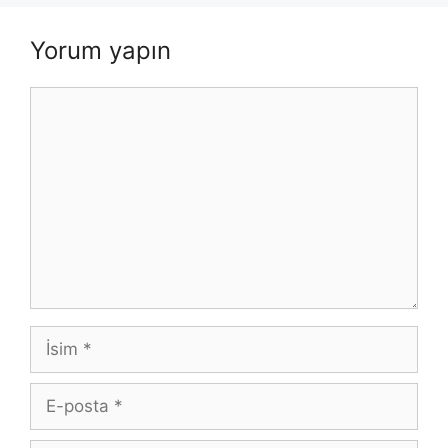
Yorum yapın
Yorum
İsim
E-
posta