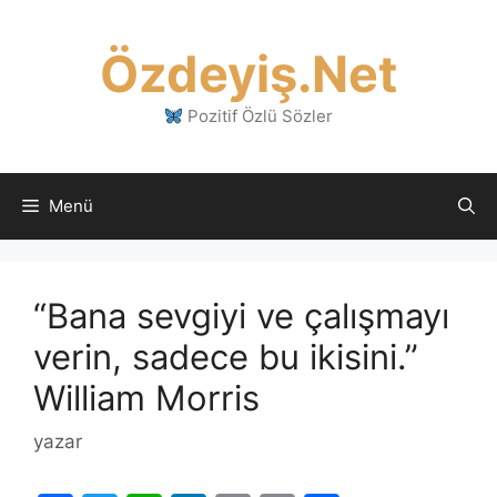
İçeriğe
atla
Özdeyiş.Net
Pozitif Özlü Sözler
Menü
“Bana sevgiyi ve çalışmayı
verin, sadece bu ikisini.”
William Morris
yazar