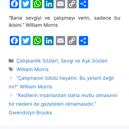
F
T
W
Li
E
C
S
a
w
h
n
m
o
h
“Bana sevgiyi ve çalışmayı verin, sadece bu
c
itt
at
k
ai
p
ar
ikisini.” William Morris
e
er
s
e
l
y
e
b
A
dI
Li
F
T
W
Li
E
C
S
o
p
n
n
a
w
h
n
m
o
h
o
p
k
c
itt
at
k
ai
p
ar
Kategoriler
Çalışkanlık Sözleri
,
Sevgi ve Aşk Sözleri
k
e
er
s
e
l
y
e
Etiketler
William Morris
b
A
dI
Li
“Çalışmanın ödülü hayattır. Bu yeterli değil
o
p
n
n
mi?” William Morris
o
p
k
“Kedilerin insanlardan daha mutlu olmasının
k
bir nedeni de gazeteleri olmamasıdır.”
Gwendolyn Brooks