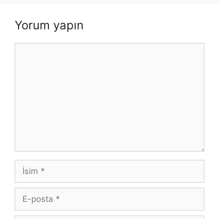
Yorum yapın
Yorum
İsim
E-
posta