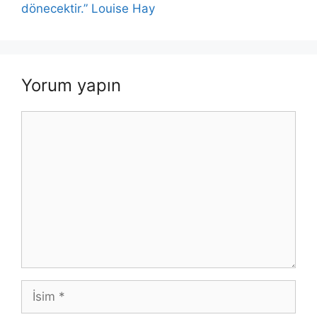
k
dönecektir.” Louise Hay
Yorum yapın
Yorum
İsim