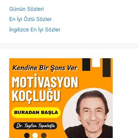
o
p
k
Günün Sözleri
k
En İyi Özlü Sözler
İngilizce En İyi Sözler