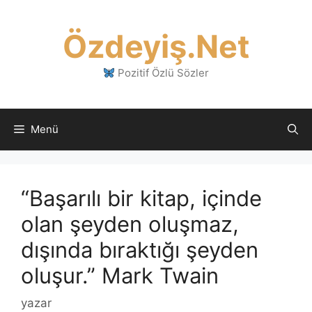
İçeriğe
atla
Özdeyiş.Net
Pozitif Özlü Sözler
Menü
“Başarılı bir kitap, içinde
olan şeyden oluşmaz,
dışında bıraktığı şeyden
oluşur.” Mark Twain
yazar