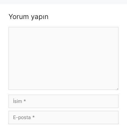
Yorum yapın
Yorum
İsim
E-
posta