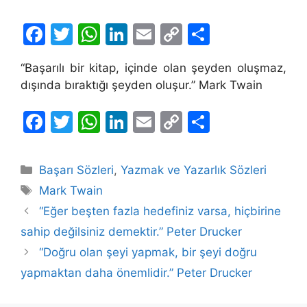
F
T
W
Li
E
C
S
a
w
h
n
m
o
h
“Başarılı bir kitap, içinde olan şeyden oluşmaz,
c
itt
at
k
ai
p
ar
dışında bıraktığı şeyden oluşur.” Mark Twain
e
er
s
e
l
y
e
b
A
dI
Li
F
T
W
Li
E
C
S
o
p
n
n
a
w
h
n
m
o
h
o
p
k
c
itt
at
k
ai
p
ar
Kategoriler
Başarı Sözleri
,
Yazmak ve Yazarlık Sözleri
k
e
er
s
e
l
y
e
Etiketler
Mark Twain
b
A
dI
Li
“Eğer beşten fazla hedefiniz varsa, hiçbirine
o
p
n
n
sahip değilsiniz demektir.” Peter Drucker
o
p
k
“Doğru olan şeyi yapmak, bir şeyi doğru
k
yapmaktan daha önemlidir.” Peter Drucker