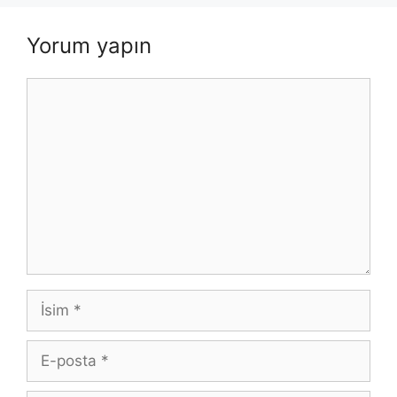
Yorum yapın
Yorum
İsim
E-
posta