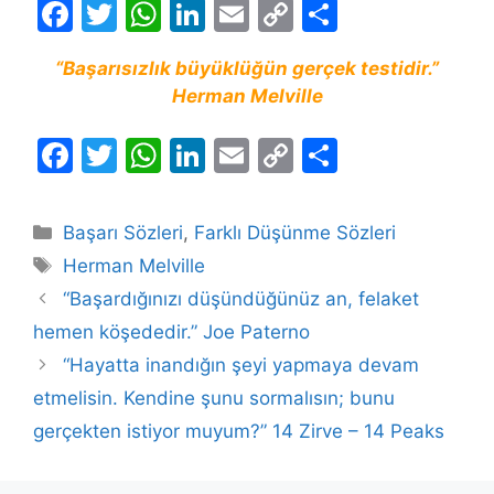
F
T
W
Li
E
C
S
a
w
h
n
m
o
h
“Başarısızlık büyüklüğün gerçek testidir.”
c
itt
at
k
ai
p
ar
Herman Melville
e
er
s
e
l
y
e
b
A
dI
Li
F
T
W
Li
E
C
S
o
p
n
n
a
w
h
n
m
o
h
o
p
k
c
itt
at
k
ai
p
ar
Kategoriler
Başarı Sözleri
,
Farklı Düşünme Sözleri
k
e
er
s
e
l
y
e
Etiketler
Herman Melville
b
A
dI
Li
“Başardığınızı düşündüğünüz an, felaket
o
p
n
n
hemen köşededir.” Joe Paterno
o
p
k
“Hayatta inandığın şeyi yapmaya devam
k
etmelisin. Kendine şunu sormalısın; bunu
gerçekten istiyor muyum?” 14 Zirve – 14 Peaks