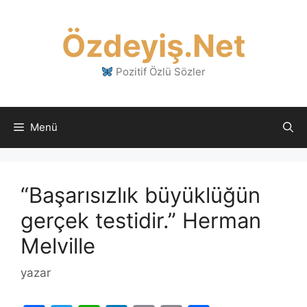
İçeriğe
atla
Özdeyiş.Net
Pozitif Özlü Sözler
Menü
“Başarısızlık büyüklüğün
gerçek testidir.” Herman
Melville
yazar