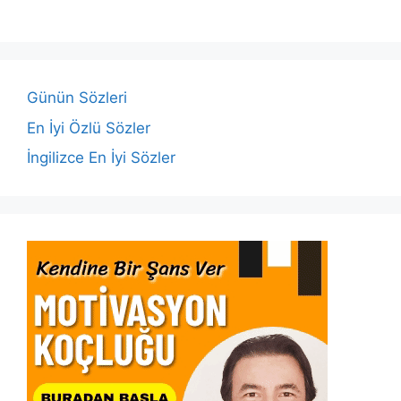
e
er
s
e
l
y
e
b
A
dI
Li
o
p
n
n
o
p
k
Günün Sözleri
k
En İyi Özlü Sözler
İngilizce En İyi Sözler