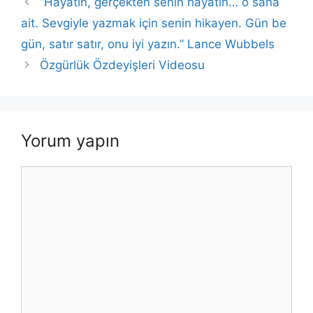
o
p
n
n
“Hayatın, gerçekten senin hayatın… o sana
o
p
k
ait. Sevgiyle yazmak için senin hikayen. Gün be
k
gün, satır satır, onu iyi yazın.” Lance Wubbels
Özgürlük Özdeyişleri Videosu
Yorum yapın
Yorum