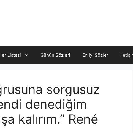
iler Listesi
Günün Sözleri
En İyi Sözler
İletiş
oğrusuna sorgusuz
endi denediğim
şa kalırım.” René