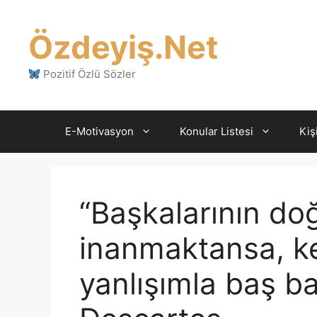
İçeriğe
atla
Özdeyiş.Net
Pozitif Özlü Sözler
E-Motivasyon
Konular Listesi
Kiş
“Başkalarının d
inanmaktansa, k
yanlışımla baş ba