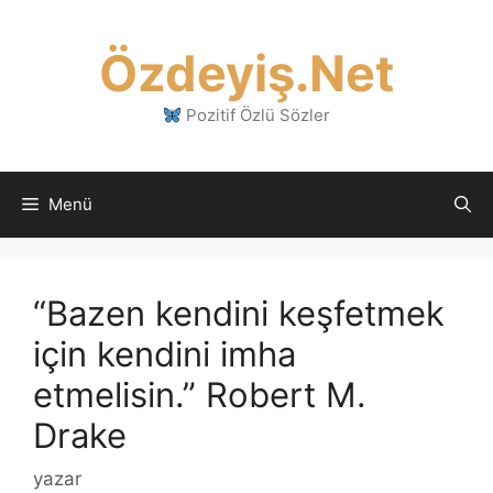
İçeriğe
atla
Özdeyiş.Net
Pozitif Özlü Sözler
Menü
“Bazen kendini keşfetmek
için kendini imha
etmelisin.” Robert M.
Drake
yazar