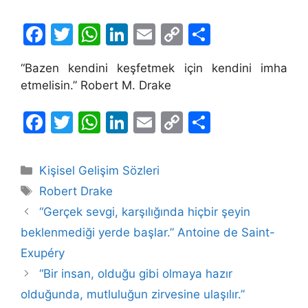
F
T
W
Li
E
C
S
a
w
h
n
m
o
h
“Bazen kendini keşfetmek için kendini imha
c
itt
at
k
ai
p
ar
etmelisin.” Robert M. Drake
e
er
s
e
l
y
e
b
A
dI
Li
F
T
W
Li
E
C
S
o
p
n
n
a
w
h
n
m
o
h
o
p
k
c
itt
at
k
ai
p
ar
Kategoriler
Kişisel Gelişim Sözleri
k
e
er
s
e
l
y
e
Etiketler
Robert Drake
b
A
dI
Li
“Gerçek sevgi, karşılığında hiçbir şeyin
o
p
n
n
beklenmediği yerde başlar.” Antoine de Saint-
o
p
k
Exupéry
k
“Bir insan, olduğu gibi olmaya hazır
olduğunda, mutluluğun zirvesine ulaşılır.”