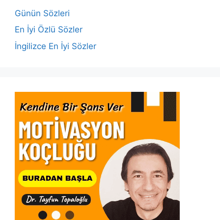
o
p
k
Günün Sözleri
k
En İyi Özlü Sözler
İngilizce En İyi Sözler