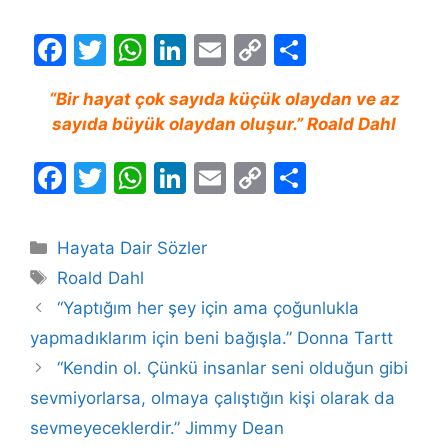
F
T
W
Li
E
C
S
a
w
h
n
m
o
h
“Bir hayat çok sayıda küçük olaydan ve az
c
itt
at
k
ai
p
ar
sayıda büyük olaydan oluşur.” Roald Dahl
e
er
s
e
l
y
e
b
A
dI
Li
F
T
W
Li
E
C
S
o
p
n
n
a
w
h
n
m
o
h
o
p
k
c
itt
at
k
ai
p
ar
Kategoriler
Hayata Dair Sözler
k
e
er
s
e
l
y
e
Etiketler
Roald Dahl
b
A
dI
Li
“Yaptığım her şey için ama çoğunlukla
o
p
n
n
yapmadıklarım için beni bağışla.” Donna Tartt
o
p
k
“Kendin ol. Çünkü insanlar seni olduğun gibi
k
sevmiyorlarsa, olmaya çalıştığın kişi olarak da
sevmeyeceklerdir.” Jimmy Dean