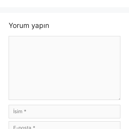
Yorum yapın
Yorum
İsim
E-