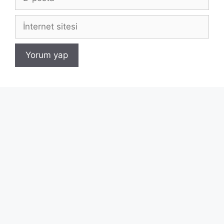
posta
İnternet
sitesi