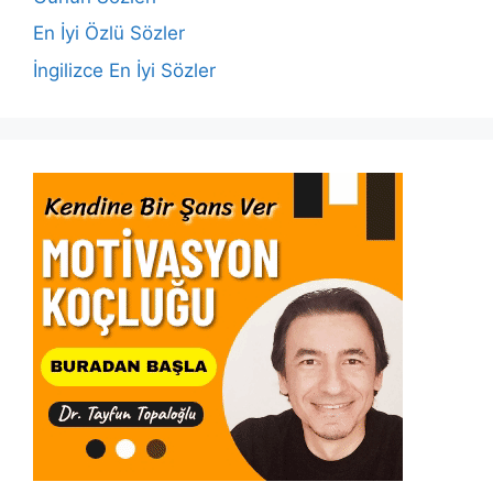
k
En İyi Özlü Sözler
İngilizce En İyi Sözler