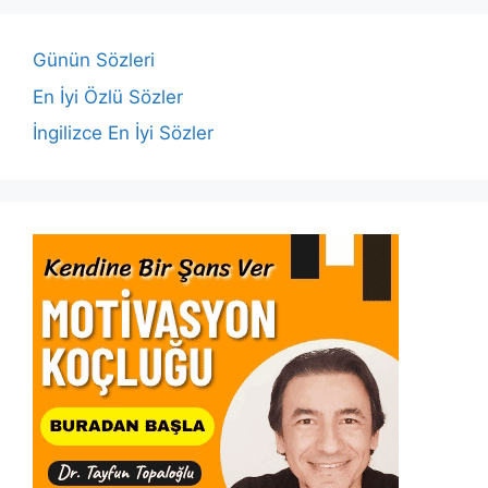
o
p
n
n
o
p
k
Günün Sözleri
k
En İyi Özlü Sözler
İngilizce En İyi Sözler