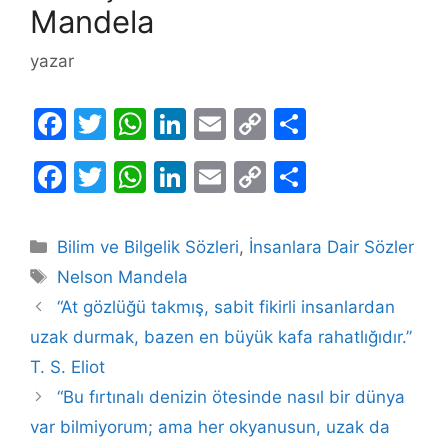
Mandela
yazar
F
T
W
Li
E
C
S
a
w
h
n
m
o
h
F
T
W
Li
E
C
S
c
itt
at
k
ai
p
ar
a
w
h
n
m
o
h
e
er
s
e
l
y
e
c
itt
at
k
ai
p
ar
b
A
dI
Li
Kategoriler
Bilim ve Bilgelik Sözleri
,
İnsanlara Dair Sözler
e
er
s
e
l
y
e
Etiketler
o
p
n
n
Nelson Mandela
b
A
dI
Li
o
p
k
“At gözlüğü takmış, sabit fikirli insanlardan
o
p
n
n
uzak durmak, bazen en büyük kafa rahatlığıdır.”
k
o
p
k
T. S. Eliot
k
“Bu fırtınalı denizin ötesinde nasıl bir dünya
var bilmiyorum; ama her okyanusun, uzak da