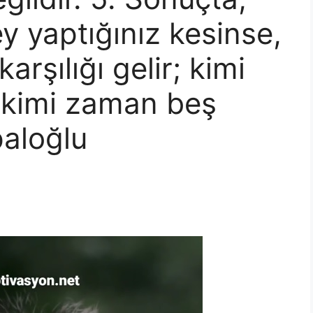
ey yaptığınız kesinse,
rşılığı gelir; kimi
 kimi zaman beş
paloğlu