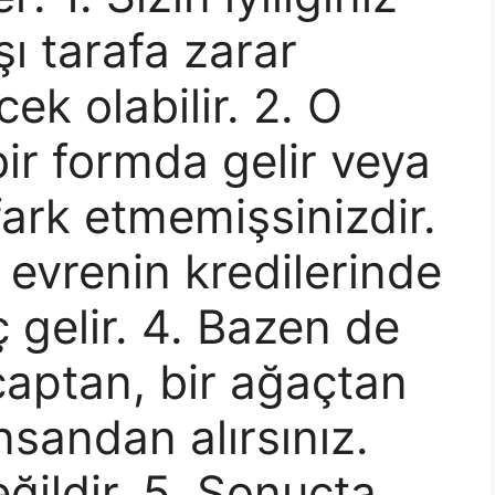
ı tarafa zarar
ek olabilir. 2. O
bir formda gelir veya
 fark etmemişsinizdir.
k evrenin kredilerinde
ç gelir. 4. Bazen de
ncaptan, bir ağaçtan
nsandan alırsınız.
ğildir. 5. Sonuçta,