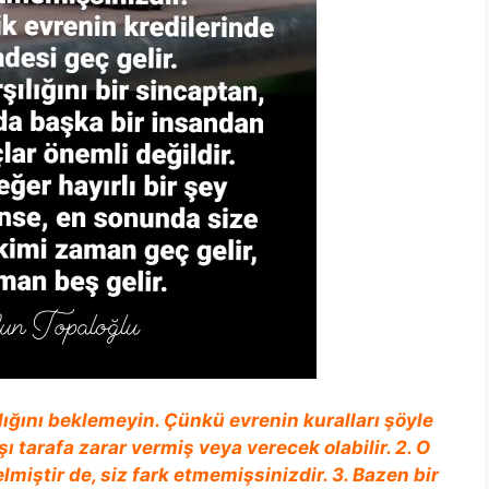
rşılığını beklemeyin. Çünkü evrenin kuralları şöyle
rşı tarafa zarar vermiş veya verecek olabilir. 2. O
elmiştir de, siz fark etmemişsinizdir. 3. Bazen bir