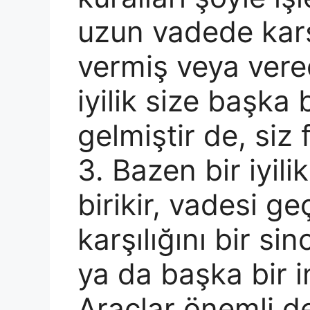
uzun vadede karş
vermiş veya verec
iyilik size başka 
gelmiştir de, siz
3. Bazen bir iyili
birikir, vadesi ge
karşılığını bir si
ya da başka bir i
Araçlar önemli de