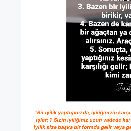
“Bir iyilik yaptığınızda, iyiliğinizin ka
işler: 1. Sizin iyiliğiniz uzun vadede ka
iyilik size başka bir formda gelir veya g