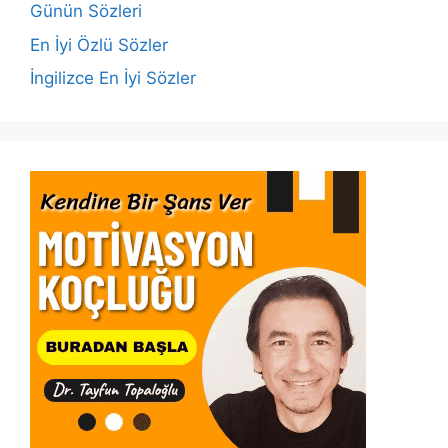
o
p
k
Günün Sözleri
k
En İyi Özlü Sözler
İngilizce En İyi Sözler