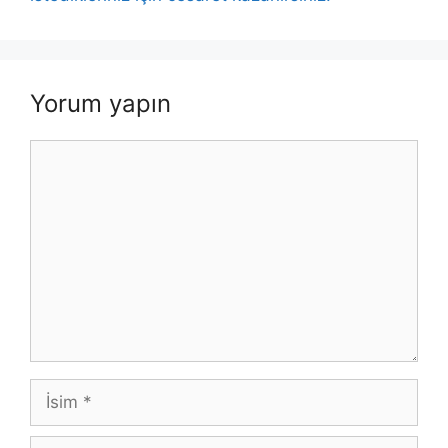
Yorum yapın
Yorum
İsim
E-