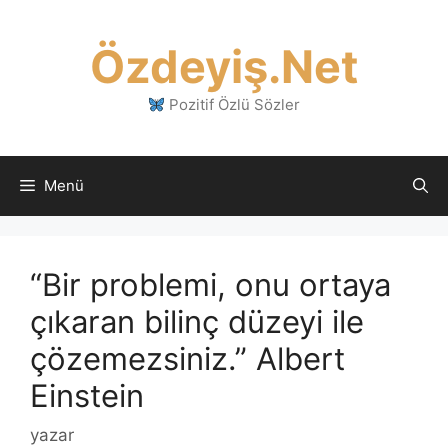
İçeriğe
atla
Özdeyiş.Net
Pozitif Özlü Sözler
Menü
“Bir problemi, onu ortaya
çıkaran bilinç düzeyi ile
çözemezsiniz.” Albert
Einstein
yazar