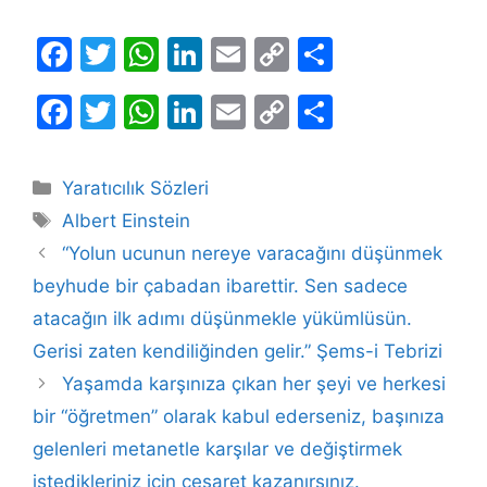
F
T
W
Li
E
C
S
a
w
h
n
m
o
h
F
T
W
Li
E
C
S
c
itt
at
k
ai
p
ar
a
w
h
n
m
o
h
e
er
s
e
l
y
e
c
itt
at
k
ai
p
ar
b
A
dI
Li
Kategoriler
Yaratıcılık Sözleri
e
er
s
e
l
y
e
Etiketler
o
p
n
n
Albert Einstein
b
A
dI
Li
o
p
k
“Yolun ucunun nereye varacağını düşünmek
o
p
n
n
beyhude bir çabadan ibarettir. Sen sadece
k
o
p
k
atacağın ilk adımı düşünmekle yükümlüsün.
k
Gerisi zaten kendiliğinden gelir.” Şems-i Tebrizi
Yaşamda karşınıza çıkan her şeyi ve herkesi
bir “öğretmen” olarak kabul ederseniz, başınıza
gelenleri metanetle karşılar ve değiştirmek
istedikleriniz için cesaret kazanırsınız.