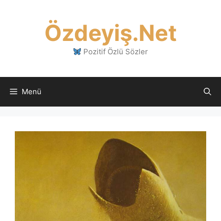
İçeriğe
atla
Özdeyiş.Net
Pozitif Özlü Sözler
Menü