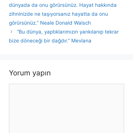
b
A
dI
Li
dünyada da onu görürsünüz. Hayat hakkında
o
p
n
n
zihninizde ne taşıyorsanız hayatta da onu
o
p
k
görürsünüz.” Neale Donald Walsch
k
“Bu dünya, yaptıklarımızın yankılanıp tekrar
bize döneceği bir dağdır.” Mevlana
Yorum yapın
Yorum