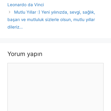
o
p
k
Leonardo da Vinci
k
Mutlu Yıllar :) Yeni yılınızda, sevgi, sağlık,
başarı ve mutluluk sizlerle olsun, mutlu yıllar
dileriz…
Yorum yapın
Yorum