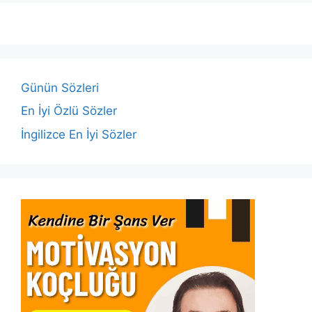
e
er
s
e
l
y
e
b
A
dI
Li
o
p
n
n
o
p
k
Günün Sözleri
k
En İyi Özlü Sözler
İngilizce En İyi Sözler