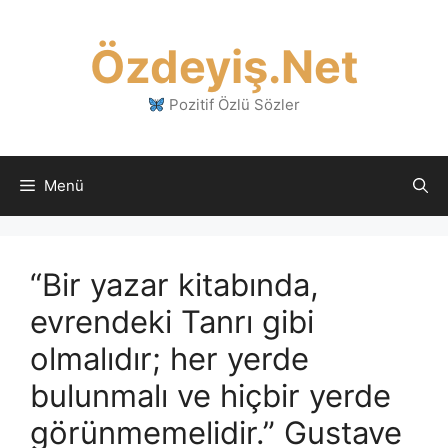
İçeriğe
atla
Özdeyiş.Net
Pozitif Özlü Sözler
Menü
“Bir yazar kitabında,
evrendeki Tanrı gibi
olmalıdır; her yerde
bulunmalı ve hiçbir yerde
görünmemelidir.” Gustave