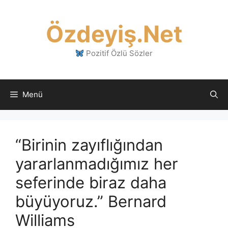
İçeriğe
atla
Özdeyiş.Net
Pozitif Özlü Sözler
Menü
“Birinin zayıflığından
yararlanmadığımız her
seferinde biraz daha
büyüyoruz.” Bernard
Williams