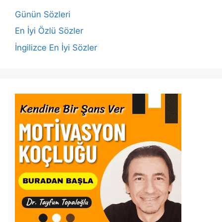
o
p
k
Günün Sözleri
k
En İyi Özlü Sözler
İngilizce En İyi Sözler