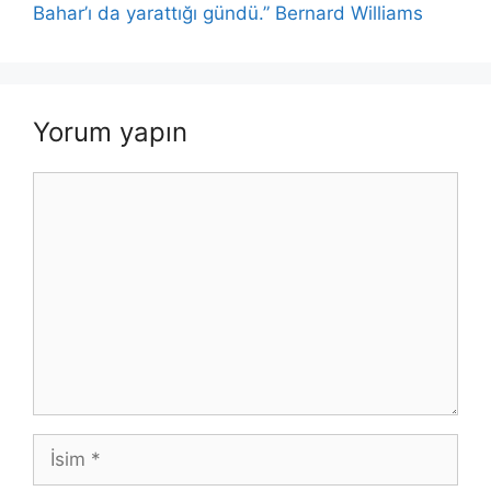
k
Bahar’ı da yarattığı gündü.” Bernard Williams
Yorum yapın
Yorum
İsim