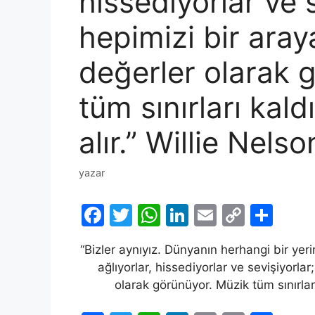
hissediyorlar ve 
hepimizi bir aray
değerler olarak 
tüm sınırları kald
alır.” Willie Nelso
yazar
F
T
W
Li
E
C
S
a
w
h
n
m
o
h
“Bizler aynıyız. Dünyanın herhangi bir yerin
c
itt
at
k
ai
p
ar
ağlıyorlar, hissediyorlar ve sevişiyorla
e
er
s
e
l
y
e
olarak görünüyor. Müzik tüm sınırları
b
A
dI
Li