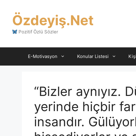
İçeriğe
atla
Özdeyiş.Net
Pozitif Özlü Sözler
E-Motivasyon
Konular Listesi
Kiş
“Bizler aynıyız. 
yerinde hiçbir fa
insandır. Gülüyorl