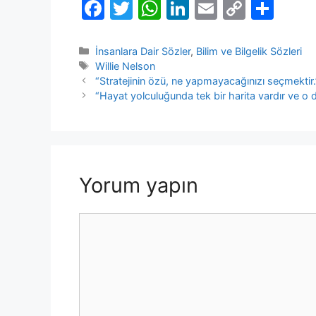
F
T
W
Li
E
C
S
o
p
n
n
a
w
h
n
m
o
h
o
p
k
c
itt
at
k
ai
p
ar
k
Kategoriler
İnsanlara Dair Sözler
,
Bilim ve Bilgelik Sözleri
Etiketler
Willie Nelson
e
er
s
e
l
y
e
“Stratejinin özü, ne yapmayacağınızı seçmektir.
b
A
dI
Li
“Hayat yolculuğunda tek bir harita vardır ve o da
o
p
n
n
o
p
k
k
Yorum yapın
Yorum