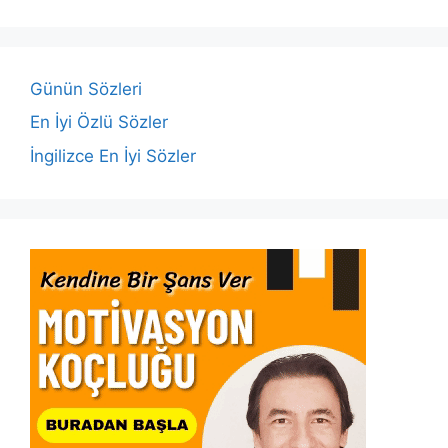
b
A
dI
Li
o
p
n
n
o
p
k
Günün Sözleri
k
En İyi Özlü Sözler
İngilizce En İyi Sözler