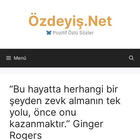
İçeriğe
atla
Özdeyiş.Net
Pozitif Özlü Sözler
Menü
“Bu hayatta herhangi bir
şeyden zevk almanın tek
yolu, önce onu
kazanmaktır.” Ginger
Rogers