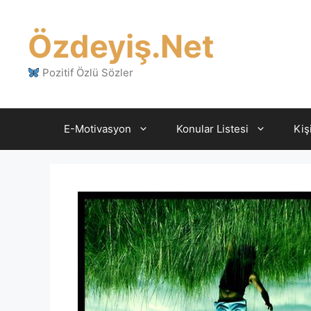
İçeriğe
atla
Özdeyiş.Net
Pozitif Özlü Sözler
E-Motivasyon
Konular Listesi
Kiş