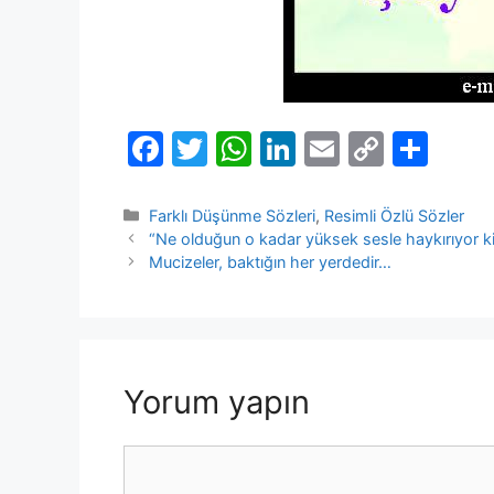
F
T
W
Li
E
C
S
a
w
h
n
m
o
h
c
itt
at
k
ai
p
ar
Kategoriler
Farklı Düşünme Sözleri
,
Resimli Özlü Sözler
“Ne olduğun o kadar yüksek sesle haykırıyor k
e
er
s
e
l
y
e
Mucizeler, baktığın her yerdedir…
b
A
dI
Li
o
p
n
n
o
p
k
k
Yorum yapın
Yorum