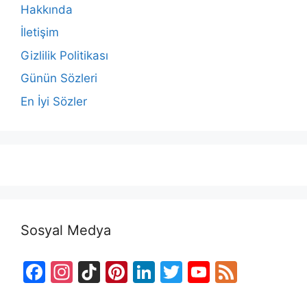
Hakkında
İletişim
Gizlilik Politikası
Günün Sözleri
En İyi Sözler
Sosyal Medya
F
In
Ti
Pi
Li
T
Y
F
a
st
k
nt
n
w
o
e