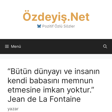
İçeriğe
atla
Özdeyiş.Net
Pozitif Özlü Sözler
Menü
“Bütün dünyayı ve insanın
kendi babasını memnun
etmesine imkan yoktur.”
Jean de La Fontaine
yazar