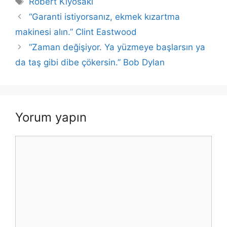
Robert Kiyosaki
b
A
dI
Li
“Garanti istiyorsanız, ekmek kızartma
o
p
n
n
makinesi alın.” Clint Eastwood
o
p
k
“Zaman değişiyor. Ya yüzmeye başlarsın ya
k
da taş gibi dibe çökersin.” Bob Dylan
Yorum yapın
Yorum