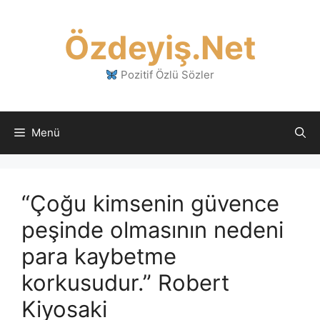
İçeriğe
atla
Özdeyiş.Net
Pozitif Özlü Sözler
Menü
“Çoğu kimsenin güvence
peşinde olmasının nedeni
para kaybetme
korkusudur.” Robert
Kiyosaki