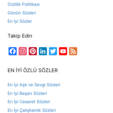
k
Gizlilik Politikası
Günün Sözleri
En İyi Sözler
Takip Edin
Facebook
Instagram
Pinterest
LinkedIn
Twitter
YouTube
Feed
Channel
EN İYİ ÖZLÜ SÖZLER
En İyi Aşk ve Sevgi Sözleri
En İyi Başarı Sözleri
En İyi Cesaret Sözleri
En İyi Çalışkanlık Sözleri