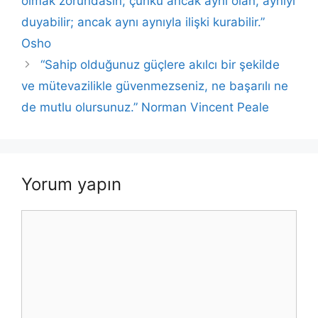
o
p
n
n
olmak zorundasın; çünkü ancak aynı olan, aynıyı
o
p
k
duyabilir; ancak aynı aynıyla ilişki kurabilir.”
k
Osho
“Sahip olduğunuz güçlere akılcı bir şekilde
ve mütevazilikle güvenmezseniz, ne başarılı ne
de mutlu olursunuz.” Norman Vincent Peale
Yorum yapın
Yorum