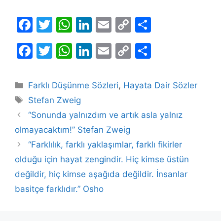
F
T
W
Li
E
C
S
a
w
h
n
m
o
h
F
T
W
Li
E
C
S
c
itt
at
k
ai
p
ar
a
w
h
n
m
o
h
e
er
s
e
l
y
e
c
itt
at
k
ai
p
ar
b
A
dI
Li
Kategoriler
Farklı Düşünme Sözleri
,
Hayata Dair Sözler
e
er
s
e
l
y
e
Etiketler
o
p
n
n
Stefan Zweig
b
A
dI
Li
o
p
k
“Sonunda yalnızdım ve artık asla yalnız
o
p
n
n
olmayacaktım!” Stefan Zweig
k
o
p
k
“Farklılık, farklı yaklaşımlar, farklı fikirler
k
olduğu için hayat zengindir. Hiç kimse üstün
değildir, hiç kimse aşağıda değildir. İnsanlar
basitçe farklıdır.” Osho