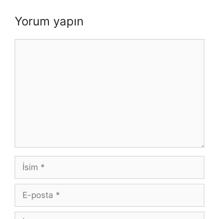
Yorum yapın
Yorum
İsim
E-
posta
İnternet