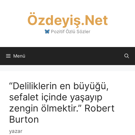
İçeriğe
atla
Özdeyiş.Net
Pozitif Özlü Sözler
Menü
“Deliliklerin en büyüğü,
sefalet içinde yaşayıp
zengin ölmektir.” Robert
Burton
yazar