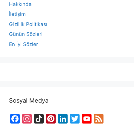
Hakkında
İletişim
Gizlilik Politikası
Günün Sözleri
En İyi Sözler
Sosyal Medya
F
In
Ti
Pi
Li
T
Y
F
a
st
k
nt
n
w
o
e