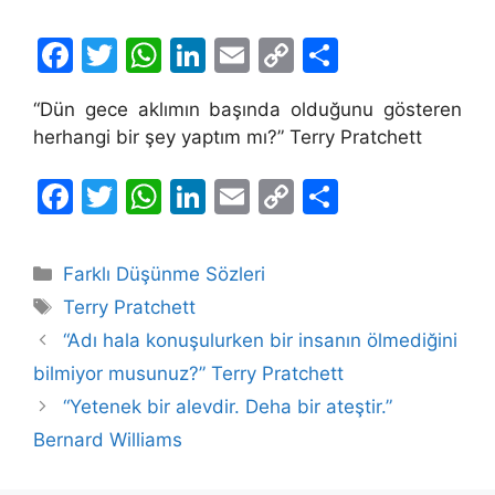
F
T
W
Li
E
C
S
a
w
h
n
m
o
h
“Dün gece aklımın başında olduğunu gösteren
c
itt
at
k
ai
p
ar
herhangi bir şey yaptım mı?” Terry Pratchett
e
er
s
e
l
y
e
b
A
dI
Li
F
T
W
Li
E
C
S
o
p
n
n
a
w
h
n
m
o
h
o
p
k
c
itt
at
k
ai
p
ar
Kategoriler
Farklı Düşünme Sözleri
k
e
er
s
e
l
y
e
Etiketler
Terry Pratchett
b
A
dI
Li
“Adı hala konuşulurken bir insanın ölmediğini
o
p
n
n
bilmiyor musunuz?” Terry Pratchett
o
p
k
“Yetenek bir alevdir. Deha bir ateştir.”
k
Bernard Williams