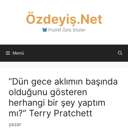
İçeriğe
atla
Özdeyiş.Net
Pozitif Özlü Sözler
Menü
“Dün gece aklımın başında
olduğunu gösteren
herhangi bir şey yaptım
mı?” Terry Pratchett
yazar