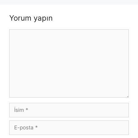
Yorum yapın
Yorum
İsim
E-
posta