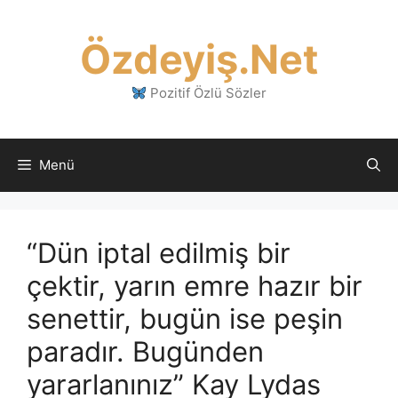
İçeriğe
atla
Özdeyiş.Net
Pozitif Özlü Sözler
Menü
“Dün iptal edilmiş bir
çektir, yarın emre hazır bir
senettir, bugün ise peşin
paradır. Bugünden
yararlanınız” Kay Lydas