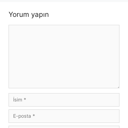
Yorum yapın
Yorum
İsim
E-
posta