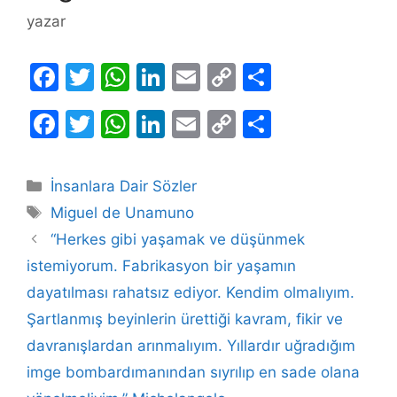
yazar
F
T
W
Li
E
C
S
a
w
h
n
m
o
h
F
T
W
Li
E
C
S
c
itt
at
k
ai
p
ar
a
w
h
n
m
o
h
e
er
s
e
l
y
e
c
itt
at
k
ai
p
ar
b
A
dI
Li
Kategoriler
İnsanlara Dair Sözler
e
er
s
e
l
y
e
Etiketler
o
p
n
n
Miguel de Unamuno
b
A
dI
Li
o
p
k
“Herkes gibi yaşamak ve düşünmek
o
p
n
n
istemiyorum. Fabrikasyon bir yaşamın
k
o
p
k
dayatılması rahatsız ediyor. Kendim olmalıyım.
k
Şartlanmış beyinlerin ürettiği kavram, fikir ve
davranışlardan arınmalıyım. Yıllardır uğradığım
imge bombardımanından sıyrılıp en sade olana