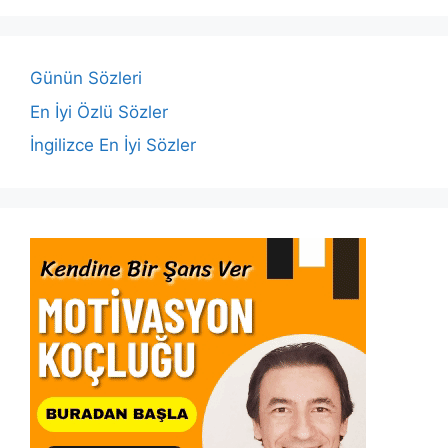
b
A
dI
Li
o
p
n
n
o
p
k
Günün Sözleri
k
En İyi Özlü Sözler
İngilizce En İyi Sözler