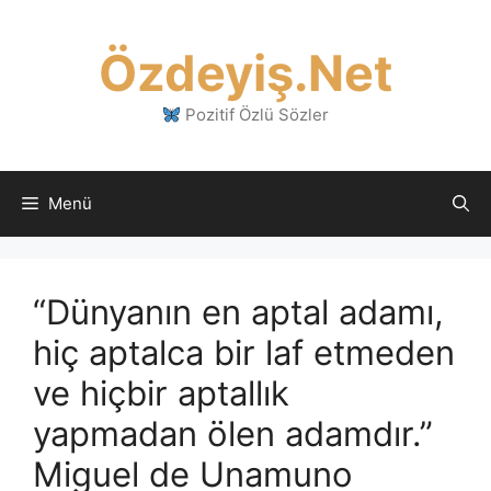
İçeriğe
atla
Özdeyiş.Net
Pozitif Özlü Sözler
Menü
“Dünyanın en aptal adamı,
hiç aptalca bir laf etmeden
ve hiçbir aptallık
yapmadan ölen adamdır.”
Miguel de Unamuno