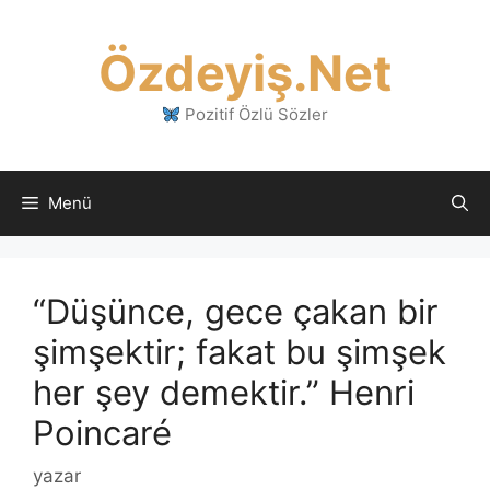
İçeriğe
atla
Özdeyiş.Net
Pozitif Özlü Sözler
Menü
“Düşünce, gece çakan bir
şimşektir; fakat bu şimşek
her şey demektir.” Henri
Poincaré
yazar