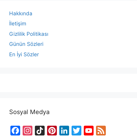
Hakkında
İletişim
Gizlilik Politikası
Günün Sözleri
En İyi Sözler
Sosyal Medya
F
In
Ti
Pi
Li
T
Y
F