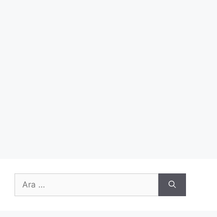
için
ara