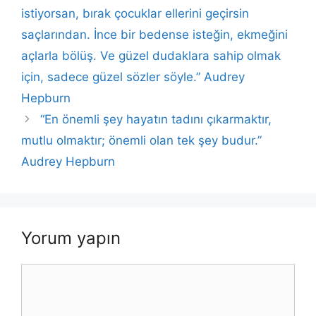
o
p
k
istiyorsan, bırak çocuklar ellerini geçirsin
k
saçlarından. İnce bir bedense isteğin, ekmeğini
açlarla bölüş. Ve güzel dudaklara sahip olmak
için, sadece güzel sözler söyle.” Audrey
Hepburn
“En önemli şey hayatın tadını çıkarmaktır,
mutlu olmaktır; önemli olan tek şey budur.”
Audrey Hepburn
Yorum yapın
Yorum