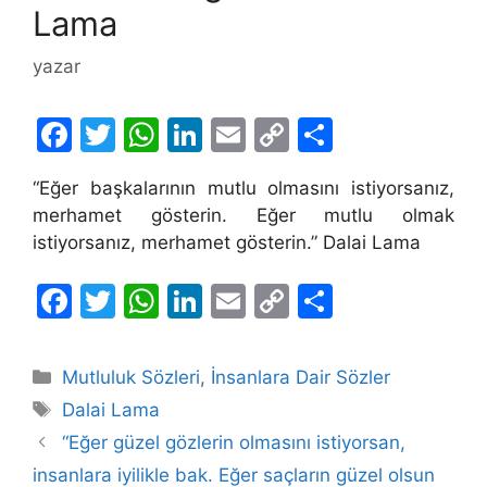
Lama
yazar
F
T
W
Li
E
C
S
a
w
h
n
m
o
h
“Eğer başkalarının mutlu olmasını istiyorsanız,
c
itt
at
k
ai
p
ar
merhamet gösterin. Eğer mutlu olmak
e
er
s
e
l
y
e
istiyorsanız, merhamet gösterin.” Dalai Lama
b
A
dI
Li
F
T
W
Li
E
C
S
o
p
n
n
a
w
h
n
m
o
h
o
p
k
c
itt
at
k
ai
p
ar
k
Kategoriler
Mutluluk Sözleri
,
İnsanlara Dair Sözler
e
er
s
e
l
y
e
Etiketler
Dalai Lama
b
A
dI
Li
“Eğer güzel gözlerin olmasını istiyorsan,
o
p
n
n
insanlara iyilikle bak. Eğer saçların güzel olsun