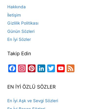
o
m
n
b
Hakkında
o
e
İletişim
k
Gizlilik Politikası
Günün Sözleri
En İyi Sözler
Takip Edin
Facebook
Instagram
Pinterest
LinkedIn
Twitter
YouTube
Feed
Channel
EN İYİ ÖZLÜ SÖZLER
En İyi Aşk ve Sevgi Sözleri
En İyi Başarı Sözleri