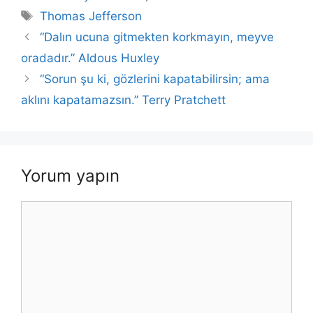
e
er
s
e
l
y
e
Etiketler
Thomas Jefferson
b
A
dI
Li
“Dalın ucuna gitmekten korkmayın, meyve
o
p
n
n
oradadır.” Aldous Huxley
o
p
k
“Sorun şu ki, gözlerini kapatabilirsin; ama
k
aklını kapatamazsın.” Terry Pratchett
Yorum yapın
Yorum