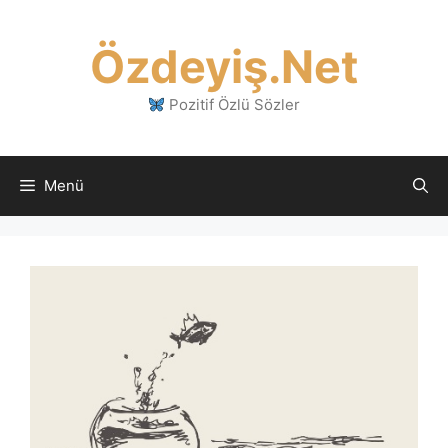
İçeriğe
atla
Özdeyiş.Net
Pozitif Özlü Sözler
Menü