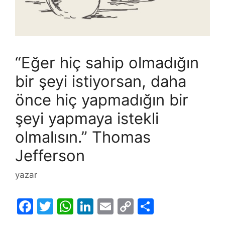
“Eğer hiç sahip olmadığın
bir şeyi istiyorsan, daha
önce hiç yapmadığın bir
şeyi yapmaya istekli
olmalısın.” Thomas
Jefferson
yazar
F
T
W
Li
E
C
S
a
w
h
n
m
o
h