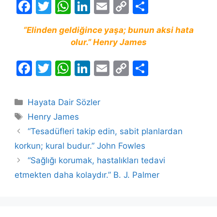
F
T
W
Li
E
C
S
a
w
h
n
m
o
h
“Elinden geldiğince yaşa; bunun aksi hata
c
itt
at
k
ai
p
ar
olur.” Henry James
e
er
s
e
l
y
e
b
A
dI
Li
F
T
W
Li
E
C
S
o
p
n
n
a
w
h
n
m
o
h
o
p
k
c
itt
at
k
ai
p
ar
Kategoriler
Hayata Dair Sözler
k
e
er
s
e
l
y
e
Etiketler
Henry James
b
A
dI
Li
“Tesadüfleri takip edin, sabit planlardan
o
p
n
n
korkun; kural budur.” John Fowles
o
p
k
“Sağlığı korumak, hastalıkları tedavi
k
etmekten daha kolaydır.” B. J. Palmer