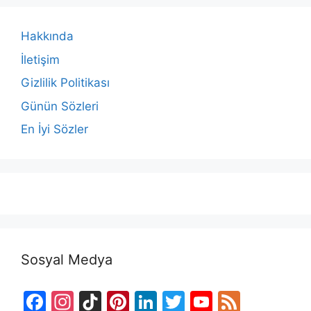
Hakkında
İletişim
Gizlilik Politikası
Günün Sözleri
En İyi Sözler
Sosyal Medya
F
In
Ti
Pi
Li
T
Y
F