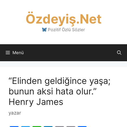
İçeriğe
atla
Özdeyiş.Net
Pozitif Özlü Sözler
Menü
“Elinden geldiğince yaşa;
bunun aksi hata olur.”
Henry James
yazar