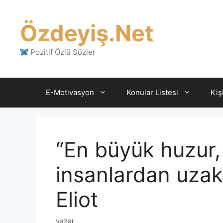
İçeriğe
atla
Özdeyiş.Net
Pozitif Özlü Sözler
E-Motivasyon
Konular Listesi
Kiş
“En büyük huzur
insanlardan uzak 
Eliot
yazar