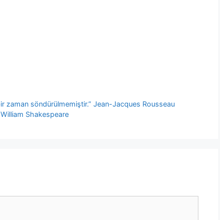
içbir zaman söndürülmemiştir.” Jean-Jacques Rousseau
 William Shakespeare