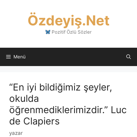
İçeriğe
atla
Özdeyiş.Net
Pozitif Özlü Sözler
Menü
“En iyi bildiğimiz şeyler,
okulda
öğrenmediklerimizdir.” Luc
de Clapiers
yazar