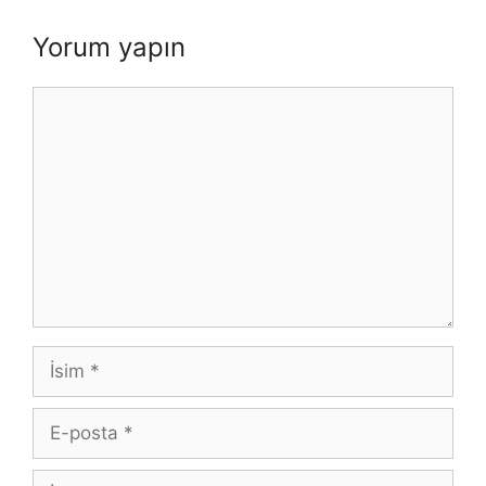
Yorum yapın
Yorum
İsim
E-
posta
İnternet