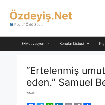
İçeriğe
atla
Özdeyiş.Net
Pozitif Özlü Sözler
E-Motivasyon
Konular Listesi
Kiş
“Ertelenmiş umutl
eden.” Samuel B
yazar