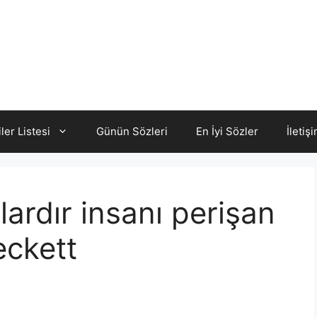
iler Listesi
Günün Sözleri
En İyi Sözler
İletiş
ardır insanı perişan
eckett