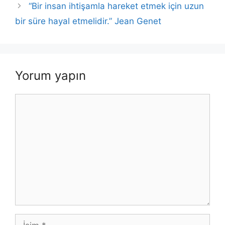
k
“Bir insan ihtişamla hareket etmek için uzun
bir süre hayal etmelidir.” Jean Genet
Yorum yapın
Yorum
İsim