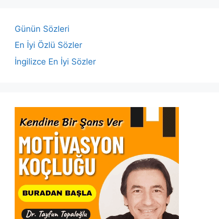
o
p
n
n
o
p
k
Günün Sözleri
k
En İyi Özlü Sözler
İngilizce En İyi Sözler