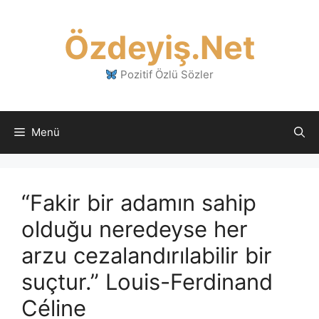
İçeriğe
atla
Özdeyiş.Net
Pozitif Özlü Sözler
Menü
“Fakir bir adamın sahip
olduğu neredeyse her
arzu cezalandırılabilir bir
suçtur.” Louis-Ferdinand
Céline