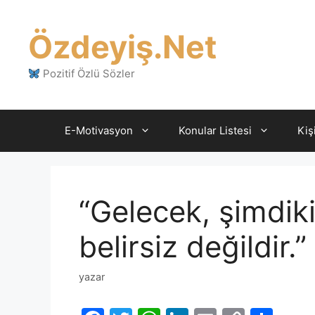
İçeriğe
atla
Özdeyiş.Net
Pozitif Özlü Sözler
E-Motivasyon
Konular Listesi
Kiş
“Gelecek, şimdi
belirsiz değildir
yazar