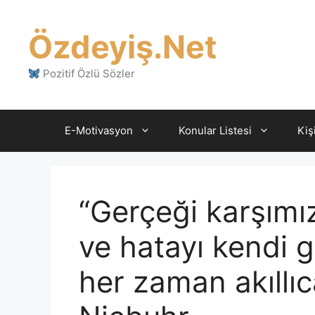
İçeriğe
atla
Özdeyiş.Net
Pozitif Özlü Sözler
E-Motivasyon
Konular Listesi
Kiş
“Gerçeği karşımı
ve hatayı kendi
her zaman akıllıc