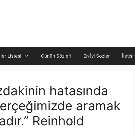
iler Listesi
Günün Sözleri
En İyi Sözler
İletiş
zdakinin hatasında
 gerçeğimizde aramak
adır.” Reinhold