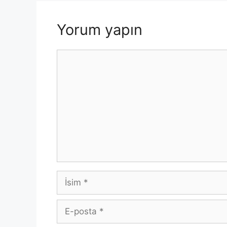
k
Yorum yapın
Yorum
İsim
E-
posta