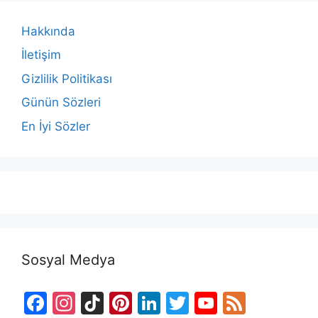
Hakkında
İletişim
Gizlilik Politikası
Günün Sözleri
En İyi Sözler
Sosyal Medya
F
In
Ti
Pi
Li
T
Y
F