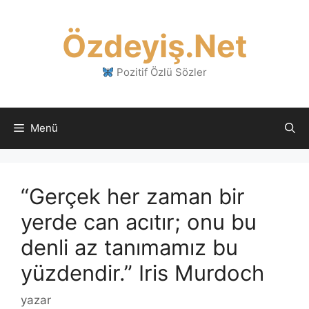
İçeriğe
atla
Özdeyiş.Net
Pozitif Özlü Sözler
Menü
“Gerçek her zaman bir
yerde can acıtır; onu bu
denli az tanımamız bu
yüzdendir.” Iris Murdoch
yazar