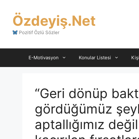
İçeriğe
atla
Özdeyiş.Net
Pozitif Özlü Sözler
E-Motivasyon
Konular Listesi
Kiş
“Geri dönüp bakt
gördüğümüz şeyle
aptallığımız değil